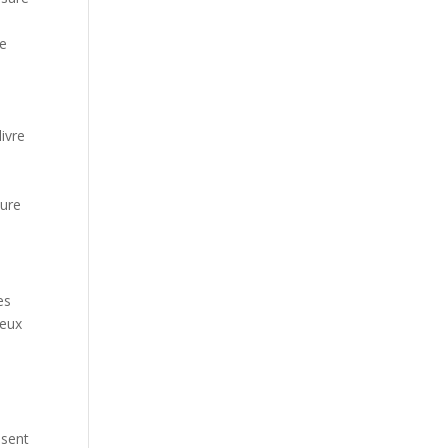
s
de
ivre
ture
es
deux
isent