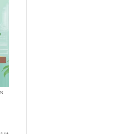
ne
esure