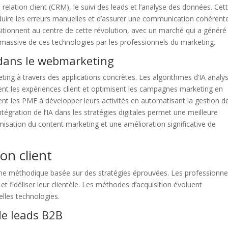
relation client (CRM), le suivi des leads et l’analyse des données. Cet
uire les erreurs manuelles et d’assurer une communication cohérent
itionnent au centre de cette révolution, avec un marché qui a généré
on massive de ces technologies par les professionnels du marketing.
A dans le webmarketing
rketing à travers des applications concrètes. Les algorithmes d’IA analy
ent les expériences client et optimisent les campagnes marketing en
ent les PME à développer leurs activités en automatisant la gestion d
intégration de l’IA dans les stratégies digitales permet une meilleure
sation du content marketing et une amélioration significative de
on client
che méthodique basée sur des stratégies éprouvées. Les professionne
et fidéliser leur clientèle. Les méthodes d’acquisition évoluent
lles technologies.
de leads B2B