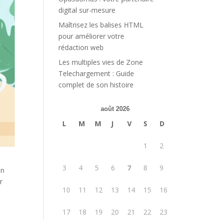
digital sur-mesure
Maîtrisez les balises HTML
pour améliorer votre
rédaction web
Les multiples vies de Zone
Telechargement : Guide
complet de son histoire
août 2026
L
M
M
J
V
S
D
1
2
3
4
5
6
7
8
9
on
r
10
11
12
13
14
15
16
17
18
19
20
21
22
23