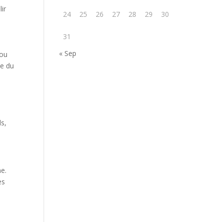
ir
24
25
26
27
28
29
30
31
« Sep
 ou
ie du
ds,
ne.
es