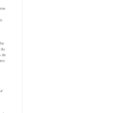
erne
en
The
 du
s de
vers
ur